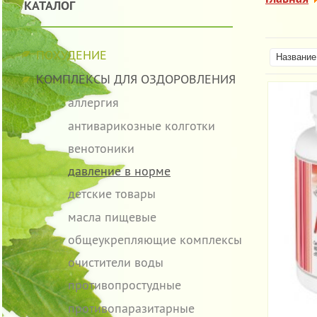
КАТАЛОГ
ПОХУДЕНИЕ
Название 
КОМПЛЕКСЫ ДЛЯ ОЗДОРОВЛЕНИЯ
аллергия
антиварикозные колготки
венотоники
давление в норме
детские товары
масла пищевые
общеукрепляющие комплексы
очистители воды
противопростудные
противопаразитарные