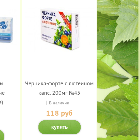
ры
Черника-форте с лютеином
ые
капс. 200мг №45
е)
В наличии
118 руб