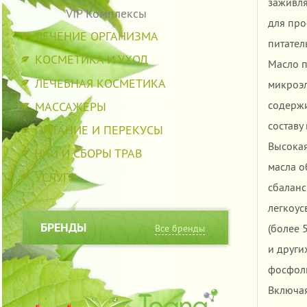
заживля
VIP Комплексы
для про
ЛЕЧЕНИЕ ОРГАНИЗМА
питател
КОСМЕТИКА И УХОД
Масло п
ЛЕЧЕБНАЯ КОСМЕТИКА
микроэл
содержи
МАССАЖЕРЫ
составу
ПИТАНИЕ И ПЕРЕКУСЫ
Высокая
ЧАИ И СБОРЫ ТРАВ
масла о
УСЛУГИ
сбалан
легкоусв
БРЕНДЫ
(более 
Все бренды
и други
фосфоли
Включая