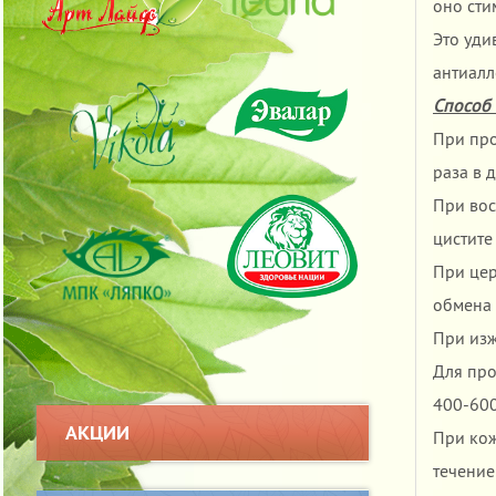
оно сти
Это уди
антиалл
Способ
При про
раза в д
При вос
цистите
При цер
обмена 
При изж
Для про
400-600 
АКЦИИ
При кож
течение