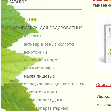
КАТАЛОГ
тыквенно
ПОХУДЕНИЕ
КОМПЛЕКСЫ ДЛЯ ОЗДОРОВЛЕНИЯ
аллергия
антиварикозные колготки
венотоники
давление в норме
детские товары
масла пищевые
общеукрепляющие комплексы
Описан
очистители воды
Описан
противопростудные
мочепол
противопаразитарные