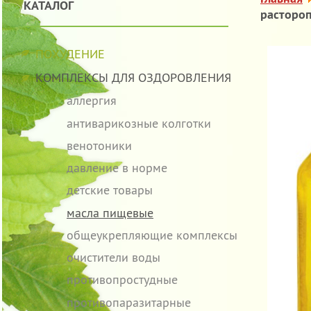
КАТАЛОГ
растороп
ПОХУДЕНИЕ
КОМПЛЕКСЫ ДЛЯ ОЗДОРОВЛЕНИЯ
аллергия
антиварикозные колготки
венотоники
давление в норме
детские товары
масла пищевые
общеукрепляющие комплексы
очистители воды
противопростудные
противопаразитарные