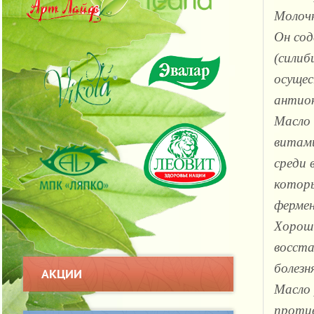
Молочн
Он сод
(силиб
осущес
антио
Масло 
витами
среди 
котор
фермен
Хороши
восста
болезн
АКЦИИ
Масло
против