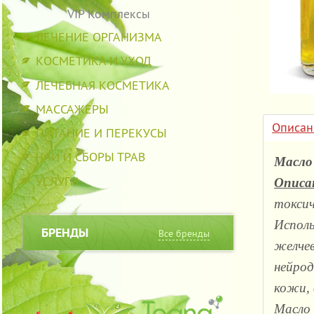
VIP Комплексы
ЛЕЧЕНИЕ ОРГАНИЗМА
КОСМЕТИКА И УХОД
ЛЕЧЕБНАЯ КОСМЕТИКА
МАССАЖЕРЫ
Описан
ПИТАНИЕ И ПЕРЕКУСЫ
ЧАИ И СБОРЫ ТРАВ
Масло
УСЛУГИ
Описа
токсич
Исполь
БРЕНДЫ
Все бренды
желчев
нейрод
кожи, 
Масло 