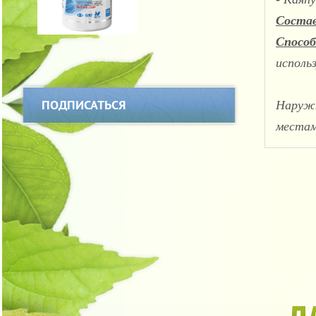
Соста
Спосо
исполь
ПОДПИСАТЬСЯ
Наружн
местам