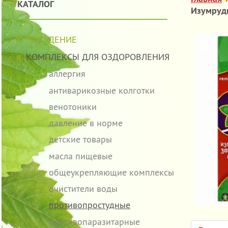
КАТАЛОГ
Изумрудн
ПОХУДЕНИЕ
КОМПЛЕКСЫ ДЛЯ ОЗДОРОВЛЕНИЯ
аллергия
антиварикозные колготки
венотоники
давление в норме
детские товары
масла пищевые
общеукрепляющие комплексы
очистители воды
противопростудные
противопаразитарные