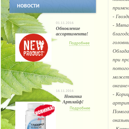
НОВОСТИ
примен
- Гвоз
01.11.2016
- Мята
Обновление
благод
ассортимента!
головн
Подробнее
Облада
при пр
потого
может 
океане
16.11.2016
- Кори
Новинка
Артлайф!
артрит
Подробнее
Помога
оказыв
- Каяп