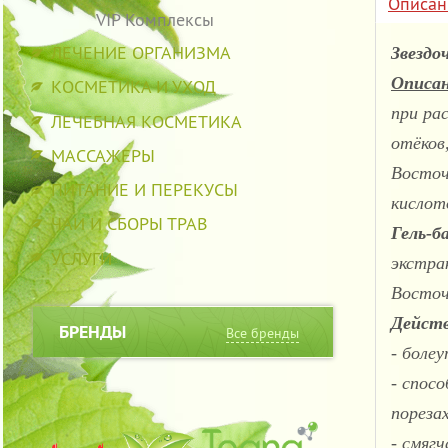
Описан
VIP Комплексы
ЛЕЧЕНИЕ ОРГАНИЗМА
Звездо
Описан
КОСМЕТИКА И УХОД
при ра
ЛЕЧЕБНАЯ КОСМЕТИКА
отёков,
МАССАЖЕРЫ
Восточ
ПИТАНИЕ И ПЕРЕКУСЫ
кислот
ЧАИ И СБОРЫ ТРАВ
Гель-б
УСЛУГИ
экстра
Восточ
Действ
БРЕНДЫ
Все бренды
- бол
- спос
пореза
- смяг