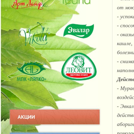
от мо
- успо
- спос
- оказ
кашле,
болезн
- сним
наполн
Действ
- Мура
воздей
- Эвка
действ
АКЦИИ
абориг
помога