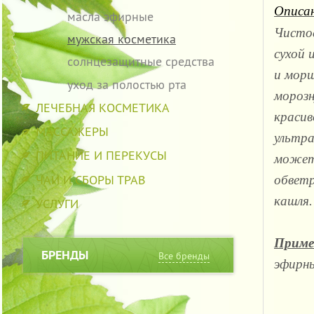
Описан
масла эфирные
Чистое
мужская косметика
сухой 
солнцезащитные средства
и морщ
уход за полостью рта
морозн
ЛЕЧЕБНАЯ КОСМЕТИКА
красив
МАССАЖЕРЫ
ультра
ПИТАНИЕ И ПЕРЕКУСЫ
может 
ЧАИ И СБОРЫ ТРАВ
обветр
кашля.
УСЛУГИ
Приме
БРЕНДЫ
Все бренды
эфирны