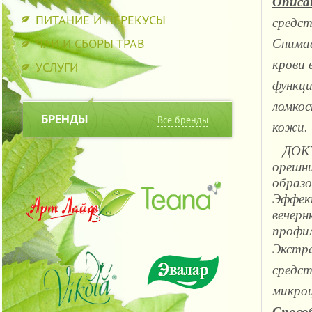
Описа
ПИТАНИЕ И ПЕРЕКУСЫ
средст
ЧАИ И СБОРЫ ТРАВ
Снимае
крови 
УСЛУГИ
функци
ломкос
БРЕНДЫ
Все бренды
кожи.
ДОК
орешн
образ
Эффек
вечер
профил
Экстра
средст
микро
Спосо