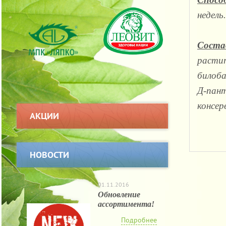
недель.
Соста
растит
билоба
Д-пант
консе
АКЦИИ
НОВОСТИ
01.11.2016
Обновление
ассортимента!
Подробнее