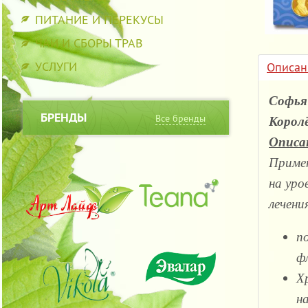
ПИТАНИЕ И ПЕРЕКУСЫ
ЧАИ И СБОРЫ ТРАВ
УСЛУГИ
Описан
Софья
БРЕНДЫ
Все бренды
Корол
Опис
Примен
на уро
лечени
п
ф
Х
н