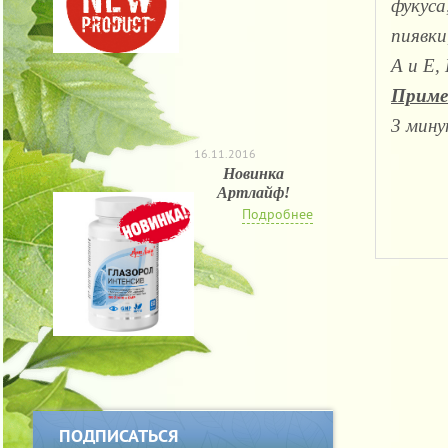
фукуса
пиявки
A и E,
Приме
3 минут
16.11.2016
Новинка
Артлайф!
Подробнее
ПОДПИСАТЬСЯ