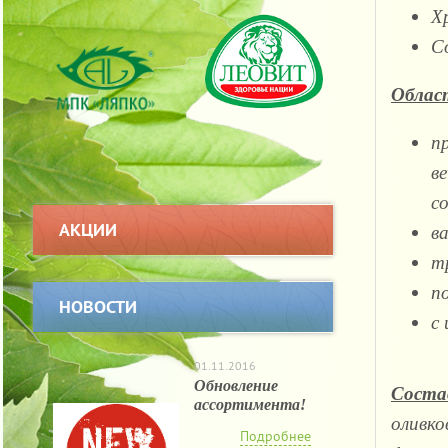
Х
С
Облас
п
в
с
АКЦИИ
в
т
п
НОВОСТИ
с
01.11.2016
Обновление
Соста
ассортимента!
оливко
Подробнее