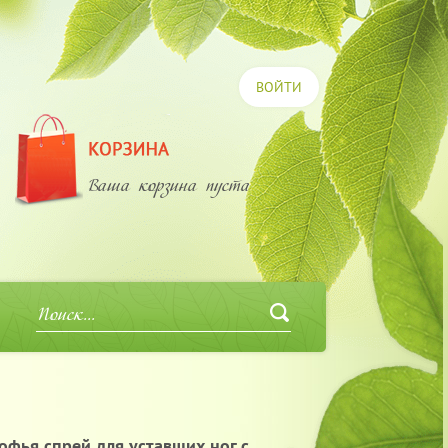
ВОЙТИ
Ваша корзина пуста
офья спрей для уставших ног с