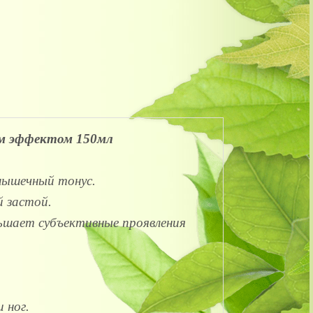
им эффектом 150мл
мышечный тонус.
 застой.
ьшает субъективные проявления
и ног.