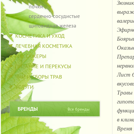
Зюзник
почки
выраж
сердечно-сосудистые
валери
щитовидная железа
Эфирно
КОСМЕТИКА И УХОД
Бояры
ЛЕЧЕБНАЯ КОСМЕТИКА
Оказыв
МАССАЖЕРЫ
Препар
нервно
ПИТАНИЕ И ПЕРЕКУСЫ
Лист 
ЧАИ И СБОРЫ ТРАВ
вкусов
УСЛУГИ
Травы 
гипоте
БРЕНДЫ
Все бренды
функц
в клим
Время