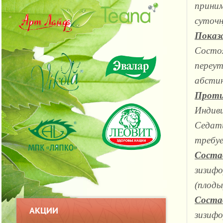
приним
суточн
Показ
Состоя
переут
абсти
Проти
Индиви
Седати
требуе
Соста
зизифо
(плоды
Состав
АКЦИИ
зизифо