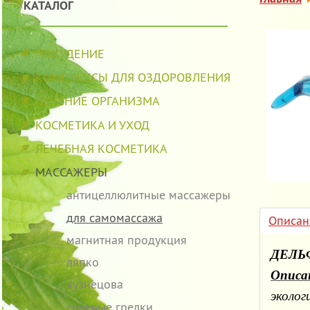
КАТАЛОГ
ПОХУДЕНИЕ
КОМПЛЕКСЫ ДЛЯ ОЗДОРОВЛЕНИЯ
ЛЕЧЕНИЕ ОРГАНИЗМА
КОСМЕТИКА И УХОД
ЛЕЧЕБНАЯ КОСМЕТИКА
МАССАЖЕРЫ
антицеллюлитные массажеры
для самомассажа
Описан
магнитная продукция
ДЕЛЬФ
ляпко
Описа
кузнецова
эколог
солевые грелки