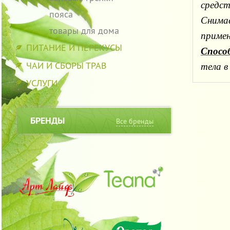
средст
пояса
Снимае
товары для дома
примен
ПИТАНИЕ И ПЕРЕКУСЫ
Спосо
ЧАИ И СБОРЫ ТРАВ
тела в
УСЛУГИ
БРЕНДЫ
Все бренды