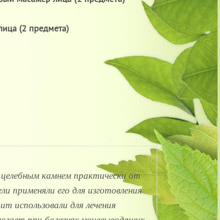
ица (2 предмета)
 целебным камнем практически от
ели применяли его для изготовления
ит использовали для лечения
могает при болезнях мочевыводящих