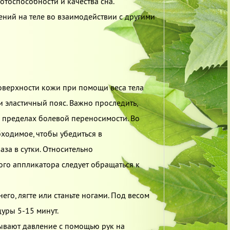
отоспособности и качества сна.
ний на теле во взаимодействии с другими
верхности кожи при помощи веса тела
и эластичный пояс. Важно проследить,
пределах болевой переносимости. Во
ходимое, чтобы убедиться в
аза в сутки. Относительно
о аппликатора следует обращаться к
его, лягте или станьте ногами. Под весом
дуры 5-15 минут.
зывают давление с помощью рук на