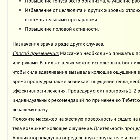
Повышение тонуса всего организма, улучшение раб
Избавление от целлюлита и других жировых отложе
вспомогательными препаратами.
Повышение половой активности.
Назначения врача в ряде других случаев.
Способ применения:
Массажер необходимо прижать к по
или руками. В этих же целях можно использовать бинт ил
чтобы сила вдавливания вызывала колющие ощущения в 
время процедуры также возникает ощущение тепла, необ
эффективности лечения. Процедуру стоит повторять 1-2 р
индивидуальных рекомендаций по применению Тибетског
лечащему врачу.
Положите массажер на жесткую поверхность и сядьте на н
тела возникнет колющее ощущение. Длительность проце
Аппликатор кладут на определенную зону на теле и ока