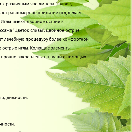
к различным частям тела (голове,
ивает равномерное прижатие игл, делает
 Иглы имеют двойное острие в
ссажа "Цветок сливы". Двойное острие
ает лечебную процедуру более комфортной
 острые иглы. Колющие элементы
и прочно закреплены на ткани с помощью
 подвижности.
ичности.