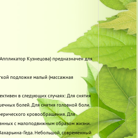
Аппликатор Кузнецова) предназначен для
гкой подложке малый (массажная
ективен в следующих случаях: Для снятия
шечных болей. Для снятия головной боли.
ферического кровообращения. Для
занных с малоподвижным образом жизни.
Захарьина-Геда. Небольшой, современный