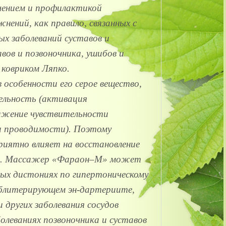
ечением и профилактикой
ений, как правило, связанных с
х заболеваний суставов и
вов и позвоночника, ушибов и
 ковриком Ляпко.
 особенности его серое вещество,
ельность (активация
нижение чувствительности
и проводимости). Поэтому
иятно влияет на восстановление
ов. Массажер «Фараон–М» может
ых дистониях по гипертоническому
, облитерирующем эн-дартериите,
 других заболевания сосудов
олеваниях позвоночника и суставов