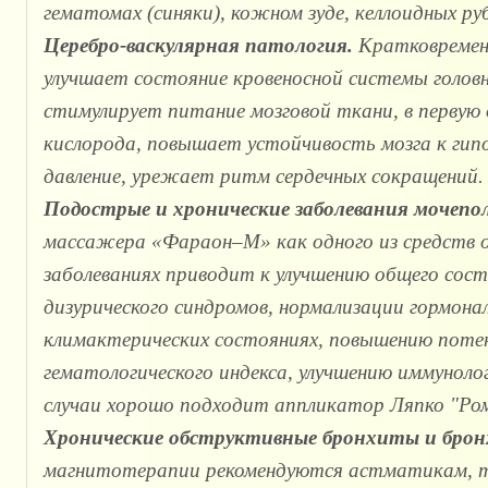
гематомах (синяки), кожном зуде, келлоидных руб
Церебро-васкулярная патология.
Кратковремен
улучшает состояние кровеносной системы головн
стимулирует питание мозговой ткани, в первую о
кислорода, повышает устойчивость мозга к гип
давление, урежает ритм сердечных сокращений.
Подострые и хронические заболевания мочепо
массажера «Фараон–М» как одного из средств о
заболеваниях приводит к улучшению общего сост
дизурического синдромов, нормализации гормона
климактерических состояниях, повышению поте
гематологического индекса, улучшению иммуноло
случаи хорошо подходит аппликатор Ляпко "Ро
Хронические обструктивные бронхиты и брон
магнитотерапии рекомендуются астматикам, та