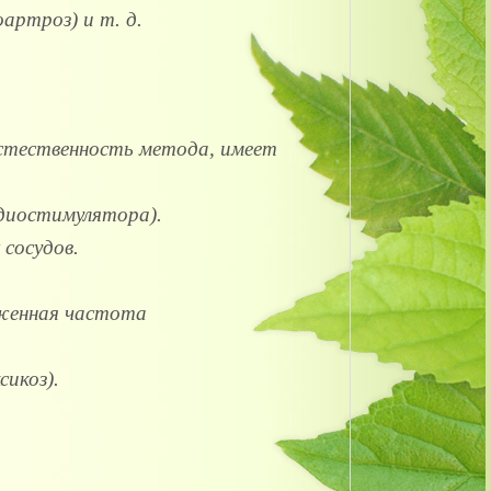
артроз) и т. д.
стественность метода, имеет
рдиостимулятора).
 сосудов.
иженная частота
сикоз).