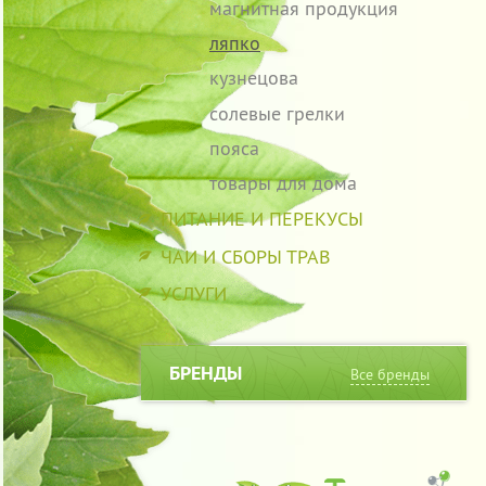
магнитная продукция
ляпко
кузнецова
солевые грелки
пояса
товары для дома
ПИТАНИЕ И ПЕРЕКУСЫ
ЧАИ И СБОРЫ ТРАВ
УСЛУГИ
БРЕНДЫ
Все бренды