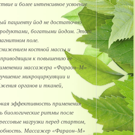
вие и более интенсивное усвоение
й пациенту йод не достаточно
епродуктами, богатыми йодом. Этот
магнитном поле.
снижением костной массы и
 приводящим к повышению ее
 применении массажера «Фараон–М»
лучшение микроциркуляции и
бжения органов и тканей,
кая эффективность применения
 биологические ритмы после
трессовые нагрузки перед стартом,
особность. Массажер «Фараон–М»