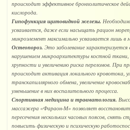
происходит эффективное бронхолитическое дейст
кислорода.
Гипофункция щитовидной железы.
Необходимы
усваивается, даже если насыщать рацион мор
микроэлемент максимально усваивается лишь в 
Остеопороз.
Это заболевание характеризуется 
нарушением микроархитектуры костной ткани,
хрупкости и увеличению риска переломов. При
происходит активация локального кровотока, у
транскапиллярного обмена, увеличение кровосна
уменьшение в них воспалительного процесса.
Спортивная медицина и травматология.
Высо
массажера «Фараон-М» позволяет восстановить
пересечения нескольких часовых поясов, снять с
повысить физическую и психическую работосп