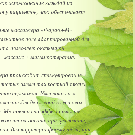
ое использование каждой из
я у пациентов, что обеспечивает
вание массажера «Фараон-М»
магнитное поле адаптированной для
нита позволяет оказывать
 — массаж + магнитотерапия.
ера происходит стимулирование
книстых элементах костной ткани,
ению переломов. Уменьшаются
е амплитуды движений в суставах.
н–М» повышает эффективность
ожно использовать при целлюлите,
ия, для коррекции формы тела, при