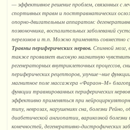
— эффективное решение проблем, связанных с л
спортивных травм и посттравматических осложн
опорно-двигательным аппаратом: дегенеративны
позвоночника, воспалительных заболеваний суста
переломов и т.п. Можно применять совместно с
Травмы периферических нервов.
Спинной мозг, в
также проявляет высокую магнитную чувствит
регенераторных внутриклеточных процессов, с
периферических рецепторов, улучше¬ние функци
магнитное поле массажера «Фараон–М» благопр
функции травмированных периферических нерв
эффективно применяться при нейроциркуляторн
типу, неврозах, нарушениях сна, болезни Рейно
диабетической ангиопатии, варикозной болезни и
конечностей, дегенеративно-дистрофических заб