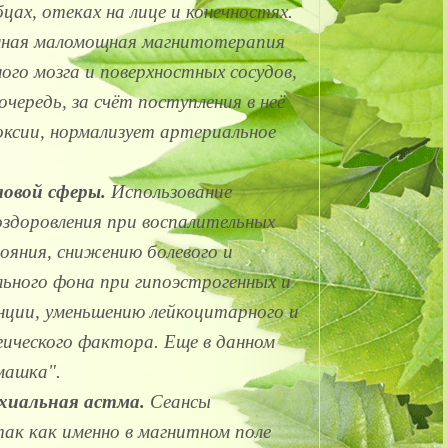
цах, отеках на лице и конечностях.
ная маломощная магнитотерапия
ого мозга и поверхностных сосудов,
чередь, за счёт поступления в неё
оксии, нормализует артериальное
ловой сферы.
Использование
здоровления при воспалительных
ояния, снижению болевого и
льного фона при гипоэстрогенных и
нции, уменьшению лейкоцитарного и
гического фактора. Еще в данном
машка".
хиальная астма.
Сеансы
к как именно в магнитном поле