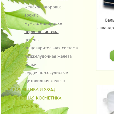
женское здоровье
зрение
Баль
мужское здоровье
лавандо
нервная система
печень
пищеварительная система
поджелудочная железа
почки
сердечно-сосудистые
щитовидная железа
КОСМЕТИКА И УХОД
ЛЕЧЕБНАЯ КОСМЕТИКА
МАССАЖЕРЫ