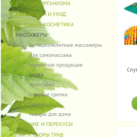
ЛЕЧЕНИЕ ОРГАНИЗМА
КОСМЕТИКА И УХОД
ЛЕЧЕБНАЯ КОСМЕТИКА
МАССАЖЕРЫ
антицеллюлитные массажеры
для самомассажа
магнитная продукция
Спу
ляпко
кузнецова
солевые грелки
пояса
товары для дома
ПИТАНИЕ И ПЕРЕКУСЫ
ЧАИ И СБОРЫ ТРАВ